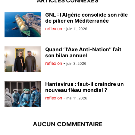
ARTICLES CONNEXES
GNL : l’Algérie consolide son rôle
de pilier en Méditerranée
reflexion
-
juin 11, 2026
Quand ‘’l’Axe Anti-Nation’’ fait
son bilan annuel
reflexion
-
juin 3, 2026
Hantavirus : faut-il craindre un
nouveau fléau mondial ?
reflexion
-
mai 11, 2026
AUCUN COMMENTAIRE