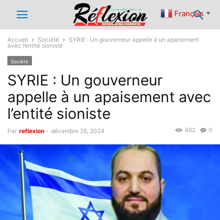
Français
▼
Accueil
Société
SYRIE : Un gouverneur appelle à un apaisement
avec l’entité sioniste
Société
SYRIE : Un gouverneur
appelle à un apaisement avec
l’entité sioniste
462
0
Par
reflexion
-
décembre 28, 2024