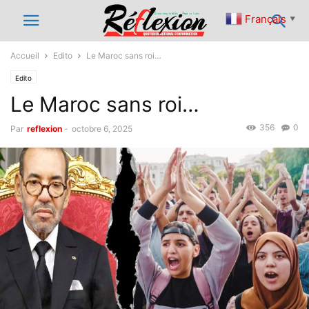
Français
▼
Accueil
Edito
Le Maroc sans roi…
Edito
Le Maroc sans roi…
356
0
Par
reflexion
-
octobre 6, 2025