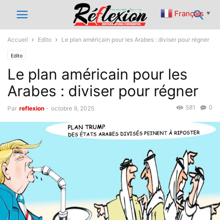
Français
▼
Accueil
Edito
Le plan américain pour les Arabes : diviser pour régner
Edito
Le plan américain pour les
Arabes : diviser pour régner
581
0
Par
reflexion
-
octobre 9, 2025