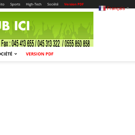
ito
Sports
High-Tech
Société
Version PDF
Français
▼
OCIÉTÉ
VERSION PDF