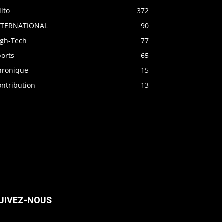
ito
372
NTERNATIONAL
90
igh-Tech
77
ports
65
hronique
15
ontribution
13
UIVEZ-NOUS