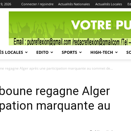
9, 2026
Connecter / rejoindre
Actualités Nationales
Actualités Locales
Ed
Publicité
ÉS LOCALES
EDITO
SPORTS
HIGH-TECH
S
ne regagne Alger après une participation marquante au sommet de...
bboune regagne Alger
ipation marquante au