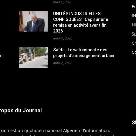
août 8, 2026
Ed
UNITÉS INDUSTRIELLES
I
CONFISQUÉES : Cap sur une
H
remise en activité avant fin
2026
S
août 8, 2026
C
Saïda : Le wali inspecte des
C
n
projets d’aménagement urbain
août 8, 2026
ropos du Journal
S
exion est un quotidien national Algérien d'information.