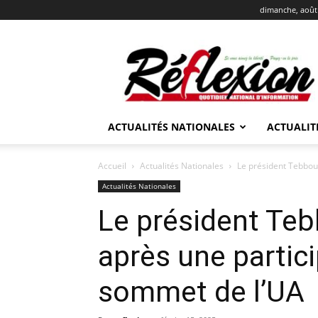
dimanche, août 
REFLEXION
ACTUALITÉS NATIONALES
ACTUALIT
Accueil
Actualités Nationales
Le président Tebbou
Actualités Nationales
Le président Te
après une partic
sommet de l’UA