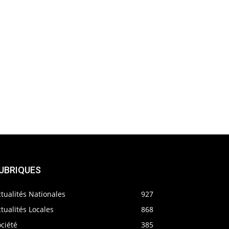
UBRIQUES
tualités Nationales
927
tualités Locales
868
ciété
385