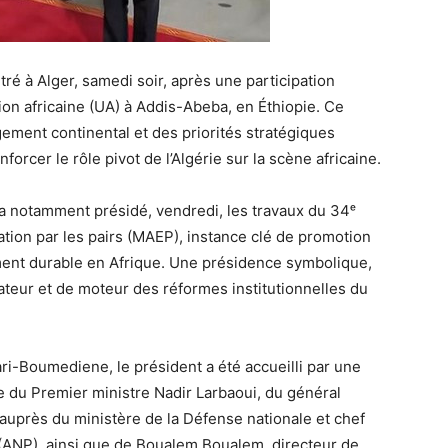
é à Alger, samedi soir, après une participation
on africaine (UA) à Addis-Abeba, en Éthiopie. Ce
ement continental et des priorités stratégiques
forcer le rôle pivot de l’Algérie sur la scène africaine.
a notamment présidé, vendredi, les travaux du 34ᵉ
tion par les pairs (MAEP), instance clé de promotion
ent durable en Afrique. Une présidence symbolique,
iateur et de moteur des réformes institutionnelles du
ari-Boumediene, le président a été accueilli par une
e du Premier ministre Nadir Larbaoui, du général
auprès du ministère de la Défense nationale et chef
 (ANP), ainsi que de Boualem Boualem, directeur de