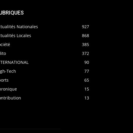
UBRIQUES
tualités Nationales
927
tualités Locales
868
ciété
385
ito
372
NTERNATIONAL
90
igh-Tech
77
ports
65
hronique
15
ontribution
13