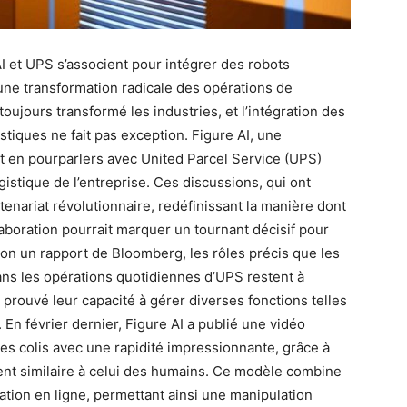
AI et UPS s’associent pour intégrer des robots
une transformation radicale des opérations de
oujours transformé les industries, et l’intégration des
tiques ne fait pas exception. Figure AI, une
st en pourparlers avec United Parcel Service (UPS)
gistique de l’entreprise. Ces discussions, qui ont
tenariat révolutionnaire, redéfinissant la manière dont
llaboration pourrait marquer un tournant décisif pour
Selon un rapport de Bloomberg, les rôles précis que les
ns les opérations quotidiennes d’UPS restent à
prouvé leur capacité à gérer diverses fonctions telles
is. En février dernier, Figure AI a publié une vidéo
es colis avec une rapidité impressionnante, grâce à
nt similaire à celui des humains. Ce modèle combine
ration en ligne, permettant ainsi une manipulation