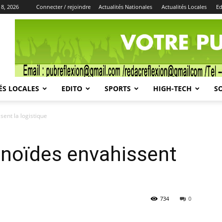
 8, 2026
Connecter / rejoindre
Actualités Nationales
Actualités Locales
Ed
Publicité
ÉS LOCALES
EDITO
SPORTS
HIGH-TECH
S
ent la logistique
noïdes envahissent
734
0