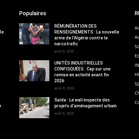
Populaires
R
RÉMUNÉRATION DES
Ac
le
RENSEIGNEMENTS : La nouvelle
Ac
arme de l’Algérie contre le
narcotrafic
So
août 8, 2026
Ed
UNITÉS INDUSTRIELLES
I
CONFISQUÉES : Cap sur une
H
remise en activité avant fin
2026
S
août 8, 2026
C
Saïda : Le wali inspecte des
C
n
projets d’aménagement urbain
août 8, 2026