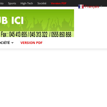
ito
Sports
High-Tech
Société
Version PDF
Français
▼
OCIÉTÉ
VERSION PDF