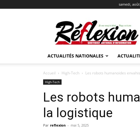
samedi, août
REFLEXION
ACTUALITÉS NATIONALES
ACTUALIT
Accueil
High-Tech
Les robots humanoïdes envahiss
High-Tech
Les robots huma
la logistique
Par
reflexion
-
mai 5, 2025