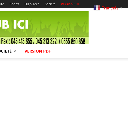
ito
Sports
High-Tech
Société
Version PDF
Français
▼
OCIÉTÉ
VERSION PDF