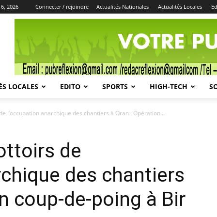
 6, 2026
Connecter / rejoindre
Actualités Nationales
Actualités Locales
Ed
Publicité
ÉS LOCALES
EDITO
SPORTS
HIGH-TECH
S
 de l’occupation anarchique des chantiers à Oran : Opération...
ottoirs de
rchique des chantiers
on coup-de-poing à Bir