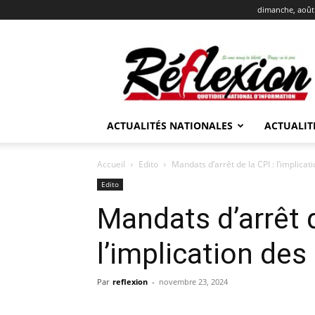
dimanche, août 
REFLEXION
ACTUALITÉS NATIONALES
ACTUALIT
Accueil
Edito
Mandats d’arrêt de la CPI : l’implica
Edito
Mandats d’arrêt d
l’implication de
Par
reflexion
-
novembre 23, 2024