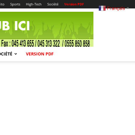
ito
Sports
High-Tech
Société
Version PDF
Français
▼
OCIÉTÉ
VERSION PDF