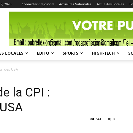
9, 2026
Connecter / rejoindre
Actualités Nationales
Actualités Locales
Ed
Publicité
ÉS LOCALES
EDITO
SPORTS
HIGH-TECH
S
tion des USA
e la CPI :
s USA
541
0