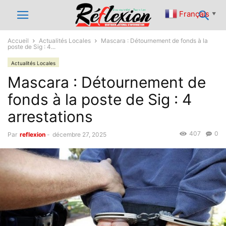
Français
▼
Accueil
Actualités Locales
Mascara : Détournement de fonds à la
poste de Sig : 4...
Actualités Locales
Mascara : Détournement de
fonds à la poste de Sig : 4
arrestations
407
0
Par
reflexion
-
décembre 27, 2025