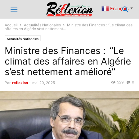
Français
▼
Accueil
Actualités Nationales
Ministre des Finances : ‘’Le climat des
affaires en Algérie s’est nettement...
Actualités Nationales
Ministre des Finances : ‘’Le
climat des affaires en Algérie
s’est nettement amélioré’’
529
0
Par
reflexion
-
mai 20, 2025