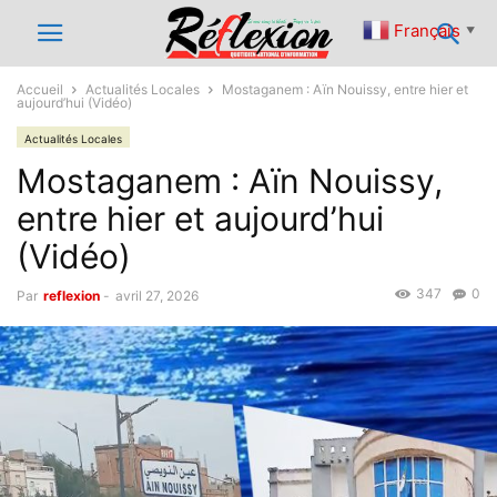
Français
▼
Accueil
Actualités Locales
Mostaganem : Aïn Nouissy, entre hier et
aujourd’hui (Vidéo)
Actualités Locales
Mostaganem : Aïn Nouissy,
entre hier et aujourd’hui
(Vidéo)
347
0
Par
reflexion
-
avril 27, 2026