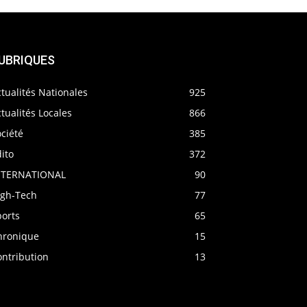
UBRIQUES
tualités Nationales
925
tualités Locales
866
ciété
385
ito
372
NTERNATIONAL
90
igh-Tech
77
ports
65
hronique
15
ontribution
13