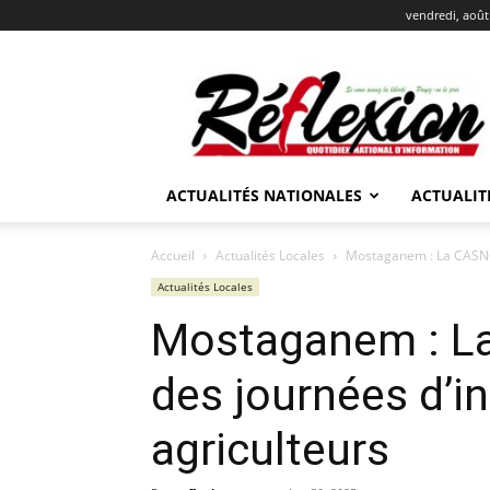
vendredi, août
REFLEXION
ACTUALITÉS NATIONALES
ACTUALIT
Accueil
Actualités Locales
Mostaganem : La CASNOS
Actualités Locales
Mostaganem : L
des journées d’i
agriculteurs