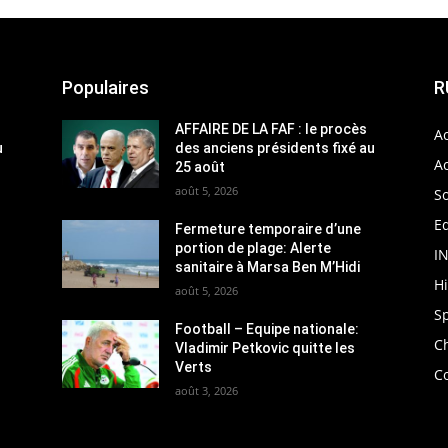
Populaires
R
AFFAIRE DE LA FAF : le procès
Ac
u
des anciens présidents fixé au
Ac
25 août
août 5, 2026
So
Ed
Fermeture temporaire d’une
portion de plage: Alerte
I
sanitaire à Marsa Ben M’Hidi
H
août 5, 2026
S
Football – Equipe nationale:
C
Vladimir Petkovic quitte les
Verts
C
août 3, 2026