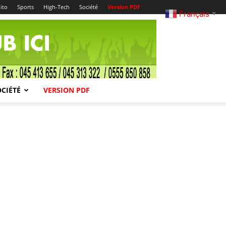
ito
Sports
High-Tech
Société
Version PDF
Français
▼
OCIÉTÉ
VERSION PDF