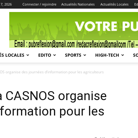
 7, 2026
Connecter / rejoindre
Actualités Nationales
Actualités Locales
Ed
Publicité
ÉS LOCALES
EDITO
SPORTS
HIGH-TECH
S
 organise des journées d’information pour les agriculteurs
a CASNOS organise
nformation pour les