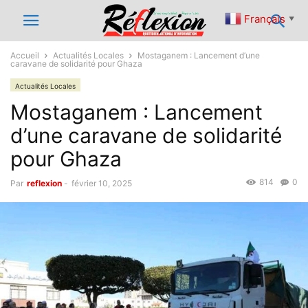
Français
▼
Accueil
Actualités Locales
Mostaganem : Lancement d’une
caravane de solidarité pour Ghaza
Actualités Locales
Mostaganem : Lancement
d’une caravane de solidarité
pour Ghaza
814
0
Par
reflexion
-
février 10, 2025