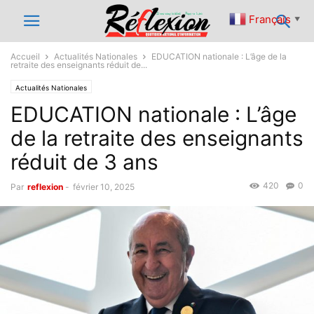
Français
▼
Accueil
Actualités Nationales
EDUCATION nationale : L’âge de la
retraite des enseignants réduit de...
Actualités Nationales
EDUCATION nationale : L’âge
de la retraite des enseignants
réduit de 3 ans
420
0
Par
reflexion
-
février 10, 2025