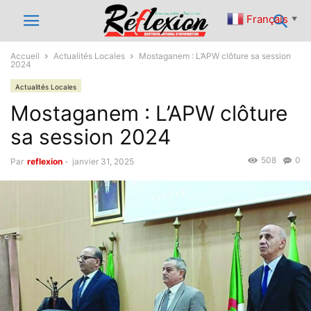
Français
▼
Accueil
Actualités Locales
Mostaganem : L’APW clôture sa session
2024
Actualités Locales
Mostaganem : L’APW clôture
sa session 2024
508
0
Par
reflexion
-
janvier 31, 2025