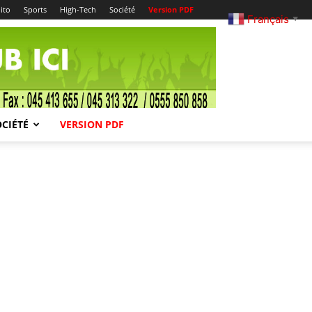
ito
Sports
High-Tech
Société
Version PDF
Français
▼
OCIÉTÉ
VERSION PDF