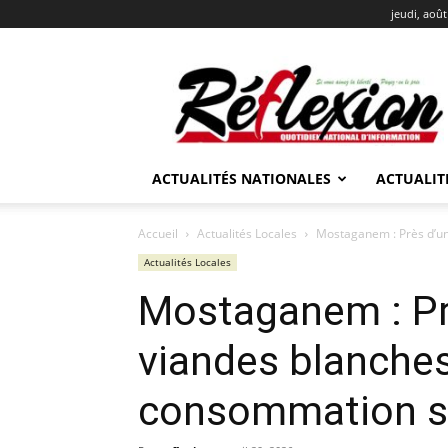
jeudi, août
REFLEXION
ACTUALITÉS NATIONALES
ACTUALIT
Accueil
Actualités Locales
Mostaganem : Près d’un
Actualités Locales
Mostaganem : Pr
viandes blanches
consommation s