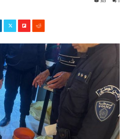
303
0