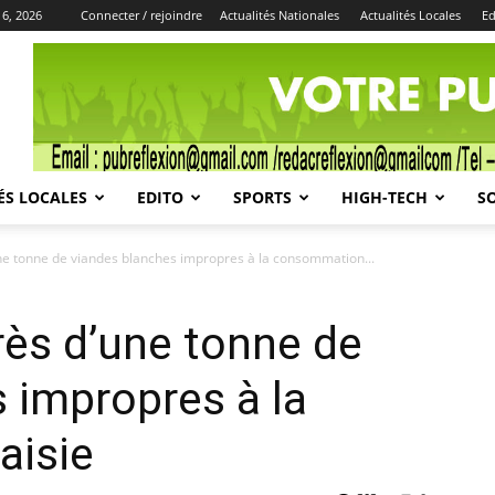
 6, 2026
Connecter / rejoindre
Actualités Nationales
Actualités Locales
Ed
Publicité
ÉS LOCALES
EDITO
SPORTS
HIGH-TECH
S
e tonne de viandes blanches impropres à la consommation...
ès d’une tonne de
 impropres à la
aisie