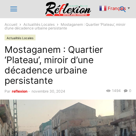
Français
▼
Accueil
Actualités Locales
Mostaganem : Quartier ‘Plateau’, miroir
d’une décadence urbaine persistante
Actualités Locales
Mostaganem : Quartier
‘Plateau’, miroir d’une
décadence urbaine
persistante
1494
0
Par
reflexion
-
novembre 30, 2024