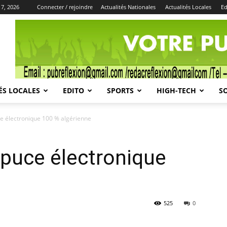
 7, 2026
Connecter / rejoindre
Actualités Nationales
Actualités Locales
Ed
Publicité
ÉS LOCALES
EDITO
SPORTS
HIGH-TECH
S
e électronique 100 % algérienne
puce électronique
525
0