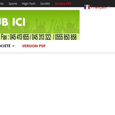
ito
Sports
High-Tech
Société
Version PDF
Français
▼
OCIÉTÉ
VERSION PDF