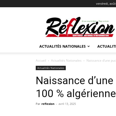
vendredi, août
REFLEXION
ACTUALITÉS NATIONALES
ACTUALIT
Accueil
Actualités Nationales
Naissance d’une puc
Actualités Nationales
Naissance d’une 
100 % algérienne
Par
reflexion
-
avril 13, 2025