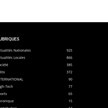
UBRIQUES
tualités Nationales
925
tualités Locales
866
ciété
385
ito
372
NTERNATIONAL
90
igh-Tech
77
ports
65
hronique
15