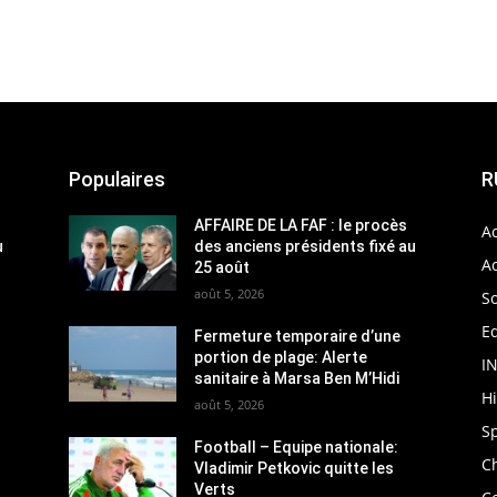
Populaires
R
AFFAIRE DE LA FAF : le procès
Ac
u
des anciens présidents fixé au
Ac
25 août
août 5, 2026
So
Ed
Fermeture temporaire d’une
portion de plage: Alerte
I
sanitaire à Marsa Ben M’Hidi
H
août 5, 2026
S
Football – Equipe nationale:
C
Vladimir Petkovic quitte les
Verts