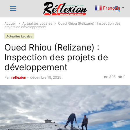
Français
▼
Accueil
Actualités Locales
Oued Rhiou (Relizane) : Inspection des
projets de développement
Actualités Locales
Oued Rhiou (Relizane) :
Inspection des projets de
développement
395
0
Par
reflexion
-
décembre 18, 2025