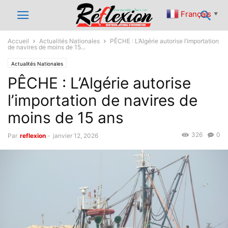
Français
▼
Accueil
Actualités Nationales
PÊCHE : L’Algérie autorise l’importation
de navires de moins de 15...
Actualités Nationales
PÊCHE : L’Algérie autorise
l’importation de navires de
moins de 15 ans
326
0
Par
reflexion
-
janvier 12, 2026