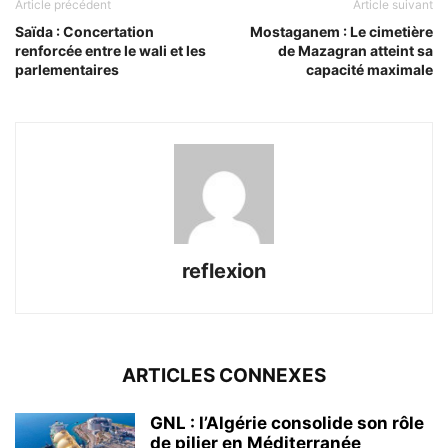
Article précédent
Article suivant
Saïda : Concertation
Mostaganem : Le cimetière
renforcée entre le wali et les
de Mazagran atteint sa
parlementaires
capacité maximale
reflexion
ARTICLES CONNEXES
GNL : l’Algérie consolide son rôle
de pilier en Méditerranée