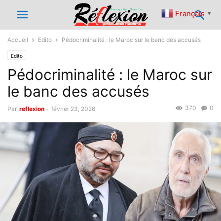
Français
▼
Accueil
Edito
Pédocriminalité : le Maroc sur le banc des accusés
Edito
Pédocriminalité : le Maroc sur
le banc des accusés
370
0
Par
reflexion
-
février 23, 2026