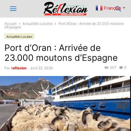
Français
▼
Accueil
Actualités Locales
Port d’Oran : Arrivée de 23.000 moutons
d’Espagne
Actualités Locales
Port d’Oran : Arrivée de
23.000 moutons d’Espagne
207
0
Par
reflexion
-
avril 22, 2026