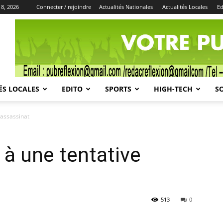
 8, 2026
Connecter / rejoindre
Actualités Nationales
Actualités Locales
Ed
Publicité
ÉS LOCALES
EDITO
SPORTS
HIGH-TECH
S
’assassinat
à une tentative
513
0