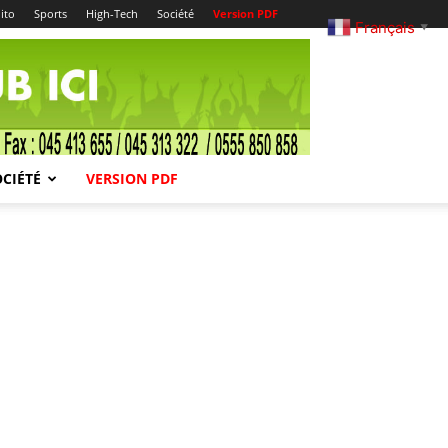
ito
Sports
High-Tech
Société
Version PDF
Français
▼
OCIÉTÉ
VERSION PDF