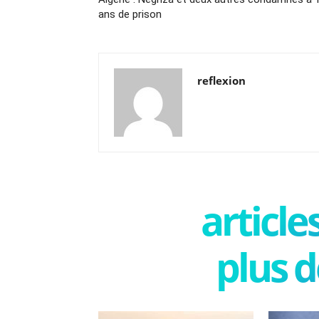
ans de prison
reflexion
articl
plus d