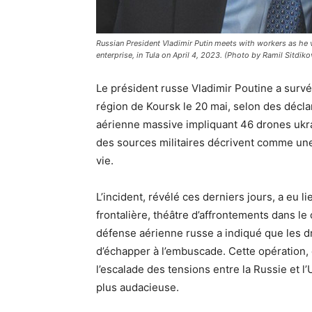
Russian President Vladimir Putin meets with workers as he 
enterprise, in Tula on April 4, 2023. (Photo by Ramil Sitdik
Le président russe Vladimir Poutine a survéc
région de Koursk le 20 mai, selon des déclar
aérienne massive impliquant 46 drones ukrai
des sources militaires décrivent comme une 
vie.
L’incident, révélé ces derniers jours, a eu l
frontalière, théâtre d’affrontements dans l
défense aérienne russe a indiqué que les d
d’échapper à l’embuscade. Cette opération
l’escalade des tensions entre la Russie et 
plus audacieuse.