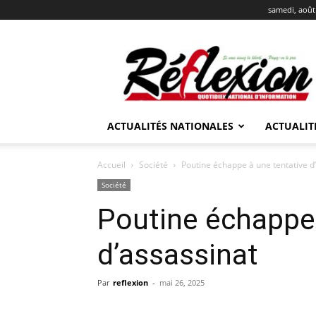
samedi, août
REFLEXION
ACTUALITÉS NATIONALES
ACTUALIT
Accueil
Société
Poutine échappe à une tentative d
Société
Poutine échappe 
d’assassinat
Par
reflexion
-
mai 26, 2025