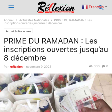
Français
▼
Accueil
Actualités Nationales
PRIME DU RAMADAN : Les
inscriptions ouvertes jusqu’au 8 décembre
Actualités Nationales
PRIME DU RAMADAN : Les
inscriptions ouvertes jusqu’au
8 décembre
336
0
Par
reflexion
-
novembre 9, 2025