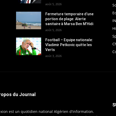
août 5, 2026
So
Ed
Fermeture temporaire d’une
portion de plage: Alerte
I
sanitaire à Marsa Ben M’Hidi
H
août 5, 2026
S
Football – Equipe nationale:
C
Vladimir Petkovic quitte les
Verts
C
août 3, 2026
ropos du Journal
S
exion est un quotidien national Algérien d'information.