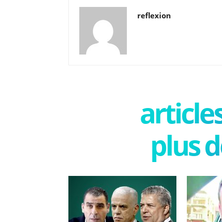
reflexion
articl
plus d