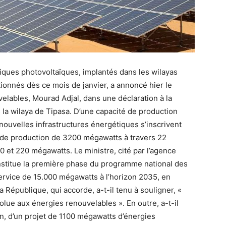
iques photovoltaïques, implantés dans les wilayas
tionnés dès ce mois de janvier, a annoncé hier le
velables, Mourad Adjal, dans une déclaration à la
 la wilaya de Tipasa. D’une capacité de production
ouvelles infrastructures énergétiques s’inscrivent
l de production de 3200 mégawatts à travers 22
80 et 220 mégawatts. Le ministre, cité par l’agence
nstitue la première phase du programme national des
ervice de 15.000 mégawatts à l’horizon 2035, en
 République, qui accorde, a-t-il tenu à souligner, «
lue aux énergies renouvelables ». En outre, a-t-il
in, d’un projet de 1100 mégawatts d’énergies