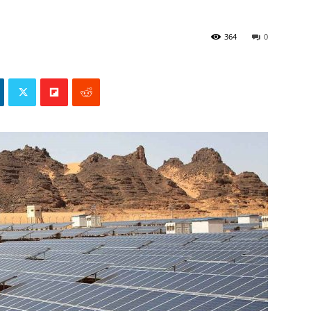
364
0