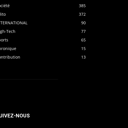
ciété
385
ito
372
NTERNATIONAL
90
igh-Tech
77
ports
65
hronique
15
ontribution
13
UIVEZ-NOUS