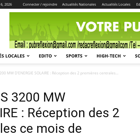
 6, 2026
Connecter / rejoindre
Actualités Nationales
Actualités Locales
Ed
Publicité
ÉS LOCALES
EDITO
SPORTS
HIGH-TECH
S
 MW D’ENERGIE SOLAIRE : Réception des 2 premières centrales...
S 3200 MW
RE : Réception des 2
les ce mois de