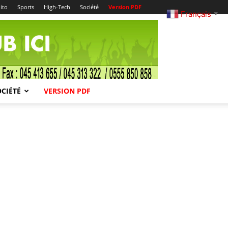
ito
Sports
High-Tech
Société
Version PDF
Français
▼
OCIÉTÉ
VERSION PDF