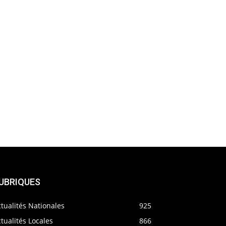
UBRIQUES
tualités Nationales
925
tualités Locales
866