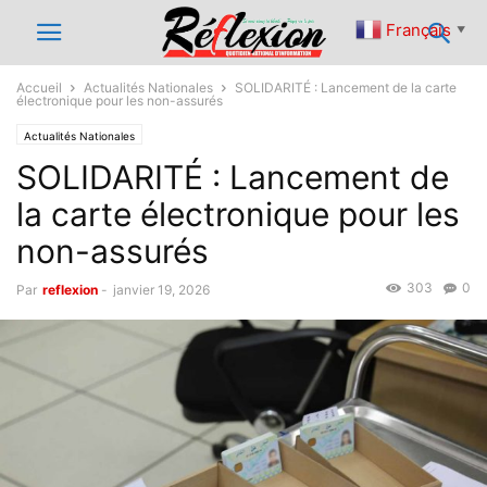
Français
▼
Accueil
Actualités Nationales
SOLIDARITÉ : Lancement de la carte
électronique pour les non-assurés
Actualités Nationales
SOLIDARITÉ : Lancement de
la carte électronique pour les
non-assurés
303
0
Par
reflexion
-
janvier 19, 2026