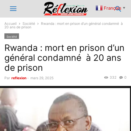
Français
▼
Accueil
Société
Rwanda : mort en prison d’un général condamné à
20 ans de prison
Société
Rwanda : mort en prison d’un
général condamné à 20 ans
de prison
332
0
Par
reflexion
-
mars 29, 2025