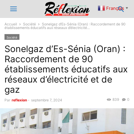
Français
▼
Accueil
Société
Sonelgaz d’Es-Sénia (Oran) : Raccordement de 90
établissements éducatifs aux réseaux d’électricité...
Société
Sonelgaz d’Es-Sénia (Oran) :
Raccordement de 90
établissements éducatifs aux
réseaux d’électricité et de
gaz
839
0
Par
reflexion
-
septembre 7, 2024