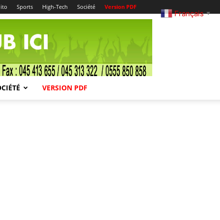
ito
Sports
High-Tech
Société
Version PDF
Français
▼
OCIÉTÉ
VERSION PDF