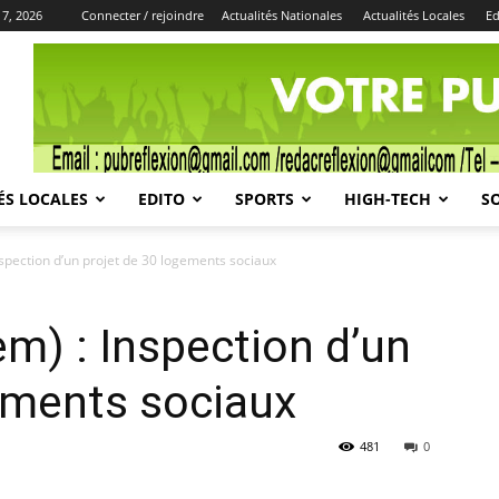
 7, 2026
Connecter / rejoindre
Actualités Nationales
Actualités Locales
Ed
Publicité
ÉS LOCALES
EDITO
SPORTS
HIGH-TECH
S
spection d’un projet de 30 logements sociaux
m) : Inspection d’un
ements sociaux
481
0