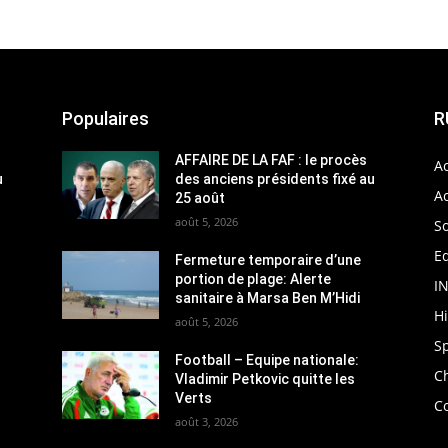
Populaires
R
AFFAIRE DE LA FAF : le procès
Ac
u
des anciens présidents fixé au
Ac
25 août
août 5, 2026
So
Ed
Fermeture temporaire d’une
portion de plage: Alerte
I
sanitaire à Marsa Ben M’Hidi
H
août 5, 2026
S
Football – Equipe nationale:
C
Vladimir Petkovic quitte les
Verts
C
août 3, 2026