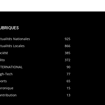
UBRIQUES
tualités Nationales
925
tualités Locales
866
ciété
385
ito
372
NTERNATIONAL
90
igh-Tech
77
ports
65
hronique
15
ontribution
13