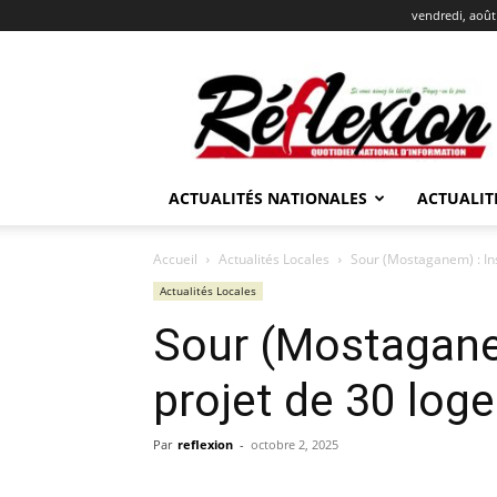
vendredi, août
REFLEXION
ACTUALITÉS NATIONALES
ACTUALIT
Accueil
Actualités Locales
Sour (Mostaganem) : In
Actualités Locales
Sour (Mostagane
projet de 30 log
Par
reflexion
-
octobre 2, 2025