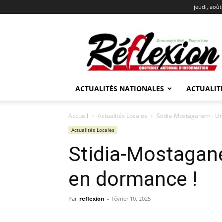
jeudi, août
REFLEXION
ACTUALITÉS NATIONALES
ACTUALIT
Accueil
Actualités Locales
Stidia-Mostaganem : Un
Actualités Locales
Stidia-Mostagan
en dormance !
Par
reflexion
-
février 10, 2025