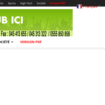
ito
Sports
High-Tech
Société
Version PDF
Français
▼
OCIÉTÉ
VERSION PDF