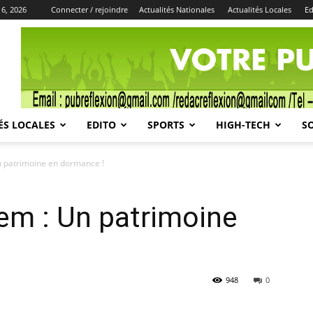
 6, 2026
Connecter / rejoindre
Actualités Nationales
Actualités Locales
Ed
Publicité
ÉS LOCALES
EDITO
SPORTS
HIGH-TECH
S
 patrimoine en dormance !
em : Un patrimoine
948
0