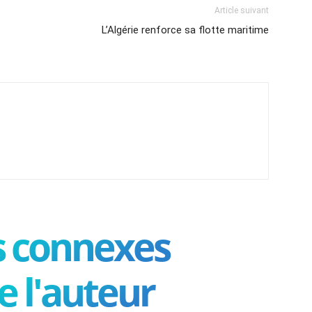
Article suivant
L’Algérie renforce sa flotte maritime
es connexes
e l'auteur