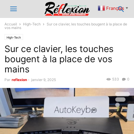
Français
▼
Accueil
High-Tech
Sur ce clavier, les touches bougent à la place de
vos mains
High-Tech
Sur ce clavier, les touches
bougent à la place de vos
mains
533
0
Par
reflexion
-
janvier 9, 2025