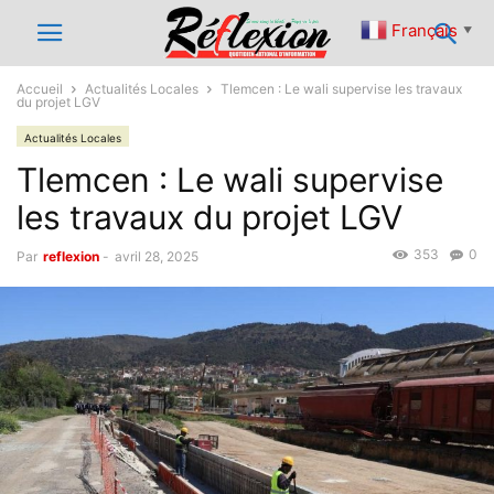
Français
▼
Accueil
Actualités Locales
Tlemcen : Le wali supervise les travaux
du projet LGV
Actualités Locales
Tlemcen : Le wali supervise
les travaux du projet LGV
353
0
Par
reflexion
-
avril 28, 2025