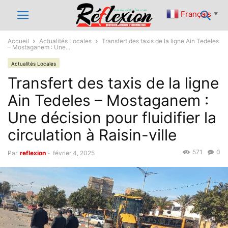
Français
▼
Accueil
Actualités Locales
Transfert des taxis de la ligne Ain Tedeles
– Mostaganem : Une...
Actualités Locales
Transfert des taxis de la ligne
Ain Tedeles – Mostaganem :
Une décision pour fluidifier la
circulation à Raisin-ville
571
0
Par
reflexion
-
février 4, 2025