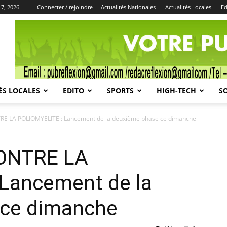
 7, 2026
Connecter / rejoindre
Actualités Nationales
Actualités Locales
Ed
Publicité
ÉS LOCALES
EDITO
SPORTS
HIGH-TECH
S
E LA POLIOMYELITE : Lancement de la deuxième phase ce dimanche
ONTRE LA
Lancement de la
 ce dimanche