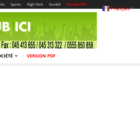
ito
Sports
High-Tech
Société
Version PDF
Français
▼
OCIÉTÉ
VERSION PDF