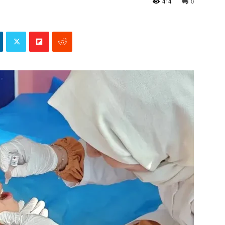
414
0