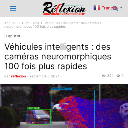
Français
▼
Accueil
High-Tech
Véhicules intelligents : des caméras
neuromorphiques 100 fois plus rapides
High-Tech
Véhicules intelligents : des
caméras neuromorphiques
100 fois plus rapides
844
0
Par
reflexion
-
septembre 8, 2024