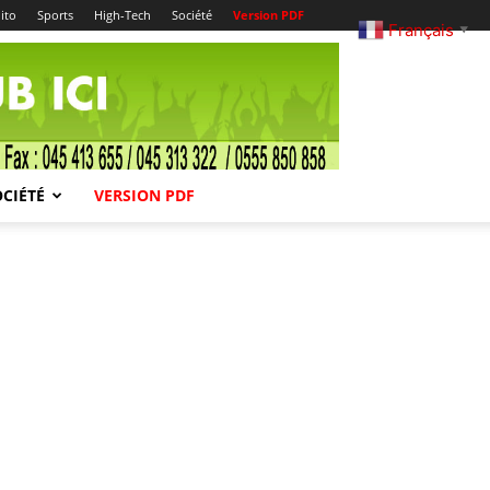
ito
Sports
High-Tech
Société
Version PDF
Français
▼
OCIÉTÉ
VERSION PDF