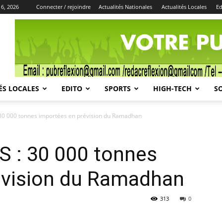
 6, 2026
Connecter / rejoindre
Actualités Nationales
Actualités Locales
Ed
Publicité
ÉS LOCALES
EDITO
SPORTS
HIGH-TECH
S
0 000 tonnes importées en prévision du Ramadhan
 : 30 000 tonnes
évision du Ramadhan
313
0