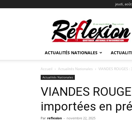
jeudi, août
REFLEXION
ACTUALITÉS NATIONALES
ACTUALIT
Accueil
Actualités Nationales
VIANDES ROUGES : 3
Actualités Nationales
VIANDES ROUGES
importées en pr
Par
reflexion
-
novembre 22, 2025