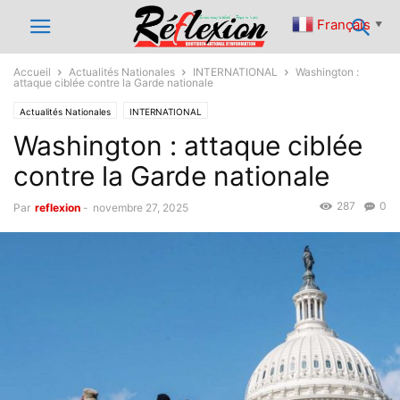
Français
▼
Accueil
Actualités Nationales
INTERNATIONAL
Washington :
attaque ciblée contre la Garde nationale
Actualités Nationales
INTERNATIONAL
Washington : attaque ciblée
contre la Garde nationale
287
0
Par
reflexion
-
novembre 27, 2025