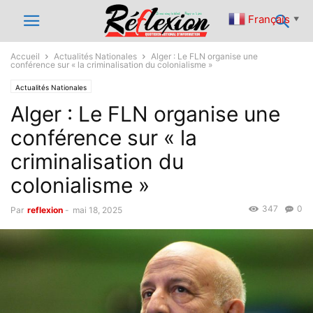
Français
▼
Accueil
Actualités Nationales
Alger : Le FLN organise une
conférence sur « la criminalisation du colonialisme »
Actualités Nationales
Alger : Le FLN organise une
conférence sur « la
criminalisation du
colonialisme »
347
0
Par
reflexion
-
mai 18, 2025