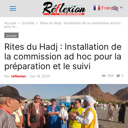
Français
▼
Accueil
Société
Rites du Hadj : Installation de la commission ad hoc
pour la...
Société
Rites du Hadj : Installation de
la commission ad hoc pour la
préparation et le suivi
384
0
Par
reflexion
-
mai 18, 2025