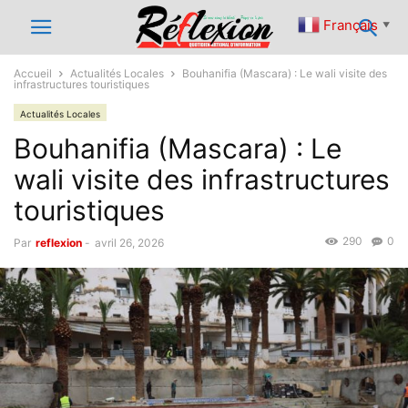
Français
▼
Accueil
Actualités Locales
Bouhanifia (Mascara) : Le wali visite des
infrastructures touristiques
Actualités Locales
Bouhanifia (Mascara) : Le
wali visite des infrastructures
touristiques
290
0
Par
reflexion
-
avril 26, 2026