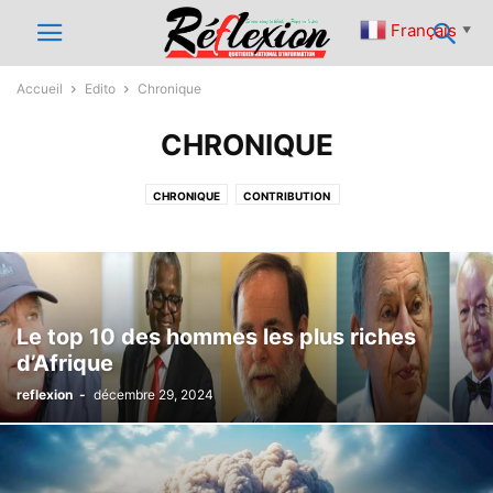
Français
▼
Accueil
Edito
Chronique
CHRONIQUE
CHRONIQUE
CONTRIBUTION
Le top 10 des hommes les plus riches
d’Afrique
reflexion
-
décembre 29, 2024