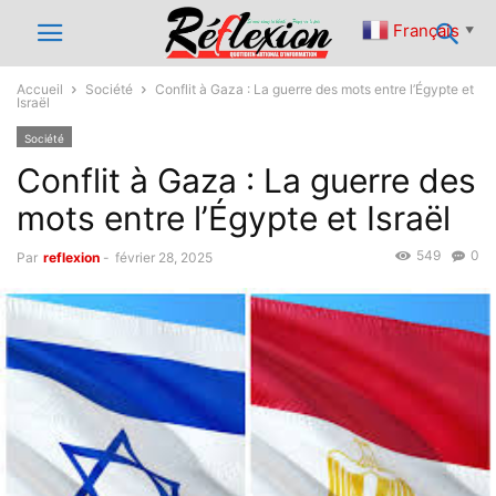
Français
▼
Accueil
Société
Conflit à Gaza : La guerre des mots entre l’Égypte et
Israël
Société
Conflit à Gaza : La guerre des
mots entre l’Égypte et Israël
549
0
Par
reflexion
-
février 28, 2025