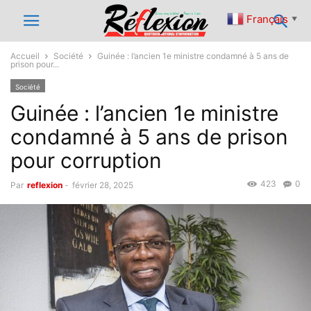
Français
▼
Accueil
Société
Guinée : l’ancien 1e ministre condamné à 5 ans de
prison pour...
Société
Guinée : l’ancien 1e ministre
condamné à 5 ans de prison
pour corruption
423
0
Par
reflexion
-
février 28, 2025