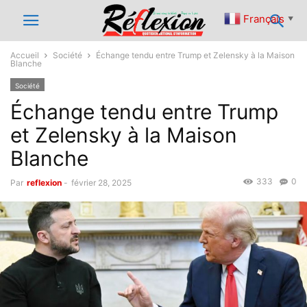
Français
▼
Accueil
Société
Échange tendu entre Trump et Zelensky à la Maison
Blanche
Société
Échange tendu entre Trump
et Zelensky à la Maison
Blanche
333
0
Par
reflexion
-
février 28, 2025