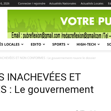
 6, 2026
Connecter / rejoindre
Actualités Nationales
Actualités Locales
Ed
Publicité
ÉS LOCALES
EDITO
SPORTS
HIGH-TECH
S
CHEVÉES ET NON CONFORMES : Le gouvernement rouvre le dossier
 INACHEVÉES ET
 : Le gouvernement