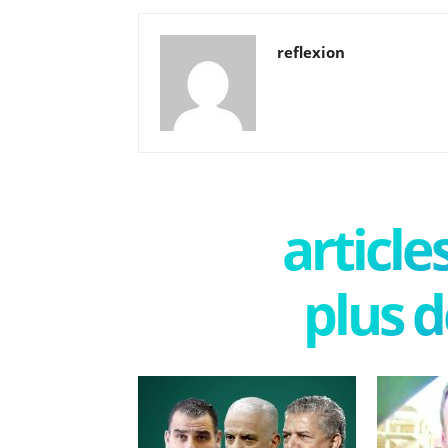
reflexion
articl
plus d