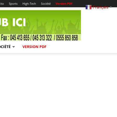
ito
Sports
High-Tech
Société
Version PDF
Français
▼
OCIÉTÉ
VERSION PDF