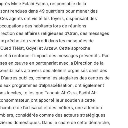
près Mme Falahi Fatma, responsable de la
 sont rendues dans 49 quartiers pour mener des
Ces agents ont visité les foyers, dispensant des
occupations des habitants lors de réunions
rection des affaires religieuses d’Oran, des messages
aux prêches du vendredi dans les mosquées de
 Oued Tlélat, Gdyel et Arzew. Cette approche
rge et à renforcer l’impact des messages préventifs. Par
mises en œuvre en partenariat avec la Direction de la
sensibilisés à travers des ateliers organisés dans des
 D’autres publics, comme les stagiaires des centres de
nts aux programmes d’alphabétisation, ont également
ions locales, telles que Tanouir Al-Osra, Fadhl Al-
 consommateur, ont apporté leur soutien à cette
hambre de l’artisanat et des métiers, une attention
plombiers, considérés comme des acteurs stratégiques
gazières domestiques. Dans le cadre de cette démarche,