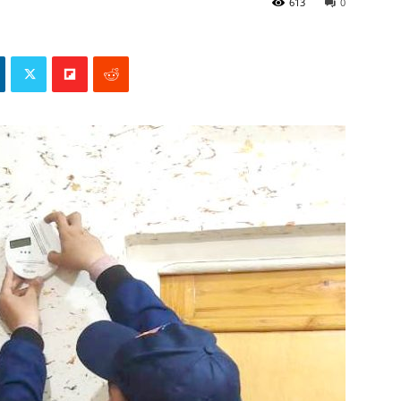
613
0