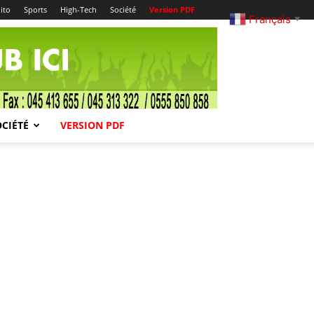
ito
Sports
High-Tech
Société
Version PDF
Français
▼
OCIÉTÉ
VERSION PDF