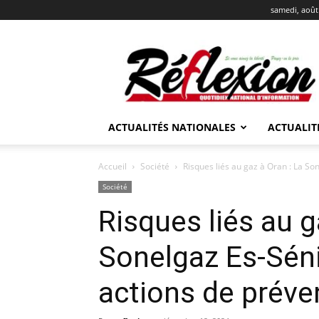
samedi, août
REFLEXION
ACTUALITÉS NATIONALES
ACTUALIT
Accueil
Société
Risques liés au gaz à Oran : La So
Société
Risques liés au g
Sonelgaz Es-Séni
actions de préve