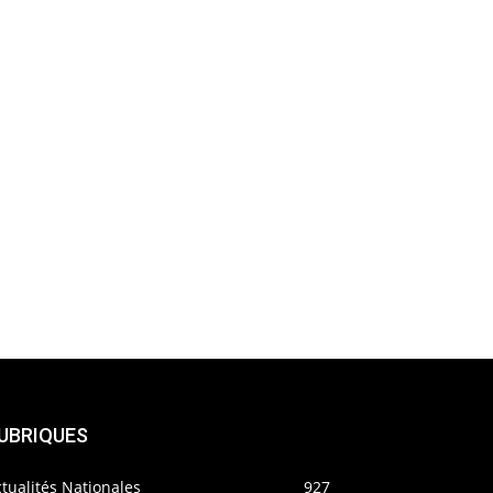
UBRIQUES
tualités Nationales
927