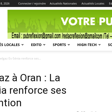
 8, 2026
Connecter / rejoindre
Actualités Nationales
Actualités Locales
Ed
Publicité
ÉS LOCALES
EDITO
SPORTS
HIGH-TECH
S
nelgaz Es-Sénia renforce ses...
az à Oran : La
a renforce ses
ntion