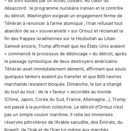
– se sont soldés par un échec cuisant. Au cœur du
désaccord : le programme nucléaire iranien et le contrôle
du détroit. Washington exigeait un engagement ferme de
Téhéran à renoncer à l’arme atomique ; l’Iran refusait tout
abandon de sa « souveraineté » sur Ormuz et réclamait la
fin des frappes israéliennes sur le Hezbollah au Liban.
Samedi encore, Trump affirmait que les États-Unis avaient
« commencé le processus de déblocage » du détroit, après
le passage symbolique de deux destroyers américains.
Téhéran avait immédiatement démenti, affirmant que seuls
quelques tankers avaient pu transiter et que 800 navires
marchands restaient bloqués. Dimanche, le ton a changé
du tout au tout : de la « faveur » accordée au monde
(Chine, Japon, Corée du Sud, France, Allemagne…), Trump
est passé à la punition collective. Le détroit d’Ormuz n’est
pas un simple couloir maritime. Il relie les immenses
réserves pétrolières de l’Arabie saoudite, des Émirats, du
Koweït, de l’Irak et de l’Iran lui-même aux marchés