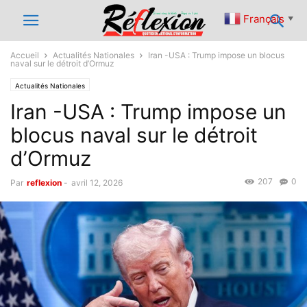
Français
▼
Accueil
Actualités Nationales
Iran -USA : Trump impose un blocus
naval sur le détroit d’Ormuz
Actualités Nationales
Iran -USA : Trump impose un
blocus naval sur le détroit
d’Ormuz
207
0
Par
reflexion
-
avril 12, 2026