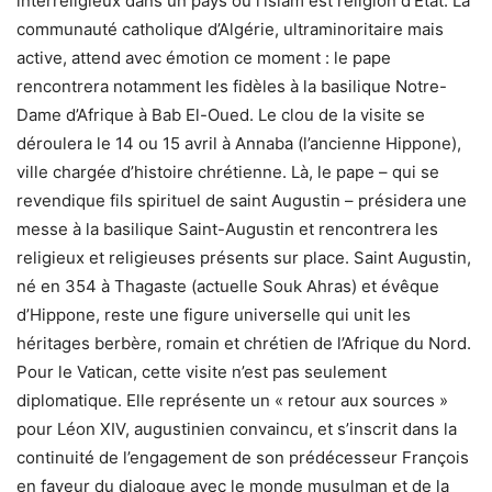
interreligieux dans un pays où l’islam est religion d’État. La
communauté catholique d’Algérie, ultraminoritaire mais
active, attend avec émotion ce moment : le pape
rencontrera notamment les fidèles à la basilique Notre-
Dame d’Afrique à Bab El-Oued. Le clou de la visite se
déroulera le 14 ou 15 avril à Annaba (l’ancienne Hippone),
ville chargée d’histoire chrétienne. Là, le pape – qui se
revendique fils spirituel de saint Augustin – présidera une
messe à la basilique Saint-Augustin et rencontrera les
religieux et religieuses présents sur place. Saint Augustin,
né en 354 à Thagaste (actuelle Souk Ahras) et évêque
d’Hippone, reste une figure universelle qui unit les
héritages berbère, romain et chrétien de l’Afrique du Nord.
Pour le Vatican, cette visite n’est pas seulement
diplomatique. Elle représente un « retour aux sources »
pour Léon XIV, augustinien convaincu, et s’inscrit dans la
continuité de l’engagement de son prédécesseur François
en faveur du dialogue avec le monde musulman et de la