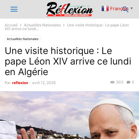
Français
▼
Accueil
Actualités Nationales
Une visite historique : Le pape Léon
XIV arrive ce lundi...
Actualités Nationales
Une visite historique : Le
pape Léon XIV arrive ce lundi
en Algérie
303
0
Par
reflexion
-
avril 12, 2026