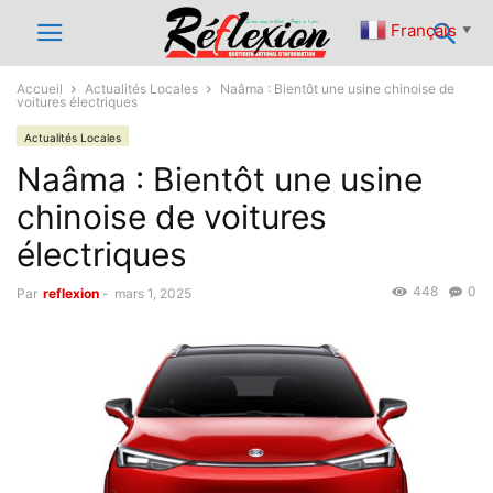
Français
▼
Accueil
Actualités Locales
Naâma : Bientôt une usine chinoise de
voitures électriques
Actualités Locales
Naâma : Bientôt une usine
chinoise de voitures
électriques
448
0
Par
reflexion
-
mars 1, 2025