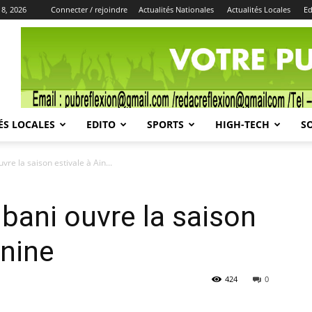
 8, 2026
Connecter / rejoindre
Actualités Nationales
Actualités Locales
Ed
Publicité
ÉS LOCALES
EDITO
SPORTS
HIGH-TECH
S
vre la saison estivale à Ain...
ibani ouvre la saison
anine
424
0