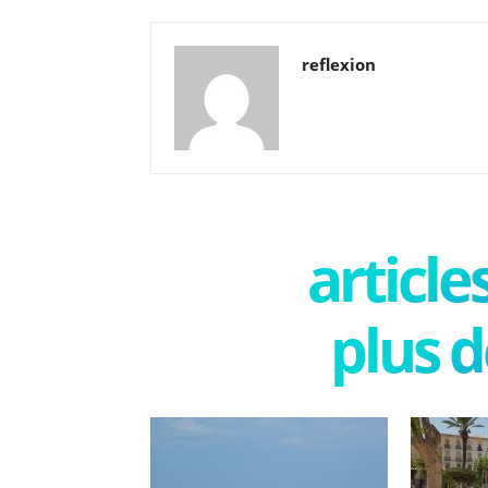
reflexion
articl
plus d