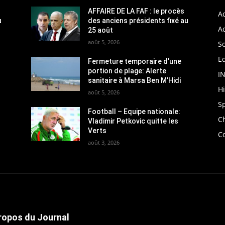
AFFAIRE DE LA FAF : le procès
Ac
u
des anciens présidents fixé au
Ac
25 août
août 5, 2026
So
Ed
Fermeture temporaire d’une
portion de plage: Alerte
I
sanitaire à Marsa Ben M’Hidi
H
août 5, 2026
S
Football – Equipe nationale:
C
Vladimir Petkovic quitte les
Verts
C
août 3, 2026
ropos du Journal