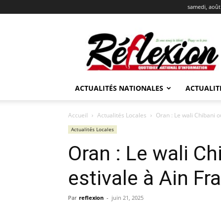
samedi, août
REFLEXION
ACTUALITÉS NATIONALES
ACTUALIT
Accueil
Actualités Locales
Oran : Le wali Chibani ou
Actualités Locales
Oran : Le wali Ch
estivale à Ain Fr
Par
reflexion
-
juin 21, 2025