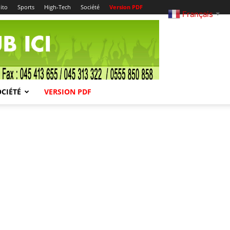
ito
Sports
High-Tech
Société
Version PDF
Français
▼
OCIÉTÉ
VERSION PDF