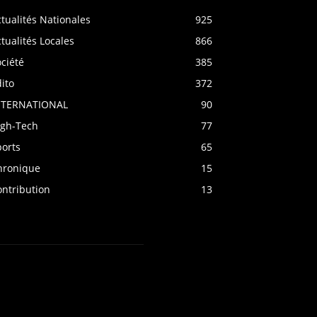
tualités Nationales
925
tualités Locales
866
ciété
385
ito
372
NTERNATIONAL
90
igh-Tech
77
ports
65
hronique
15
ontribution
13